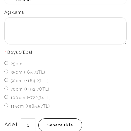
Açıklama
Boyut/Ebat
25cm
35cm (+65,71TL)
50cm (+164,27TL)
70cm (+492,78TL)
100cm (+722,74TL)
115cm (+985,57TL)
Adet
Sepete Ekle