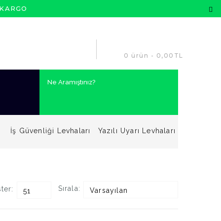
 KARGO
0 ürün - 0,00TL
İş Güvenliği Levhaları
Yazılı Uyarı Levhaları
Sırala:
ter:
Varsayılan
51