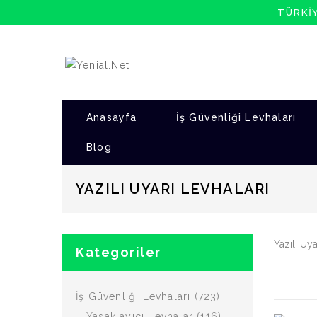
TÜRKI
Anasayfa
İş Güvenliği Levhaları
Blog
YAZILI UYARI LEVHALARI
Yazılı Uya
Kategoriler
İş Güvenliği Levhaları (723)
Yasaklayıcı Levhalar (116)