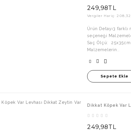
249,98TL
Vergiler Hariç: 208,3
Ürün Detayı3 farklı
seçeneği Malzemeler
Saç Ölçü: 25x35cm
Malzemelerin..
Sepete Ekle
Dikkat Köpek Var L
249,98TL