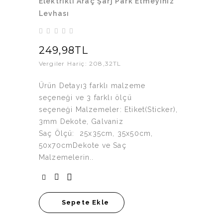
Elektrikli Araç Şarj Park Etmeyiniz
Levhası
249,98TL
Vergiler Hariç: 208,32TL
Ürün Detayı3 farklı malzeme
seçeneği ve 3 farklı ölçü
seçeneği Malzemeler: Etiket(Sticker),
3mm Dekote, Galvaniz
Saç Ölçü: 25x35cm, 35x50cm,
50x70cmDekote ve Saç
Malzemelerin..
Sepete Ekle