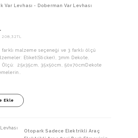
k Var Levhası - Doberman Var Levhası
L
ç: 208,32TL
 farklı malzeme seçeneği ve 3 farklı ölçü
zemeler: Etiket(Sticker), 3mm Dekote,
ç Ölçü: 25x35cm, 35x50cm, 50x70cmDekote
melerin..
e Ekle
Otopark Sadece Elektrikli Araç