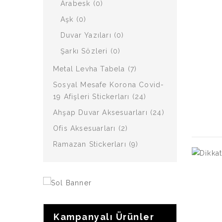
Arabesk (0)
Aşk (0)
Duvar Yazıları (0)
Şarkı Sözleri (0)
Metal Levha Tabela (7)
Sosyal Mesafe Korona Covid-
19 Afişleri Stickerları (24)
Ahşap Duvar Aksesuarları (24)
Ofis Aksesuarları (2)
Ramazan Stickerları (9)
Kampanyalı Ürünler