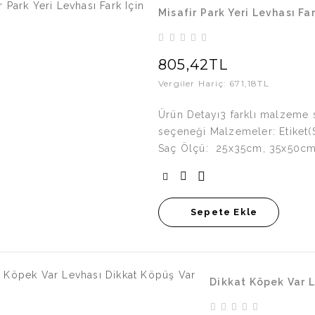
Misafir Park Yeri Levhası Far
805,42TL
Vergiler Hariç: 671,18TL
Ürün Detayı3 farklı malzeme s
seçeneği Malzemeler: Etiket(
Saç Ölçü: 25x35cm, 35x50cm
Sepete Ekle
Dikkat Köpek Var L