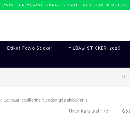
YE'NIN HER YERINE KARGO -
350TL VE ÜZERİ ÜCRETSİZ
Etiket Folyo Sticker
YILBAŞI STİCKERI 2026
rı Levhaları çeşitlerine buradan göz atabilirsiniz
Ürün Karşılaştır (0)
Gös