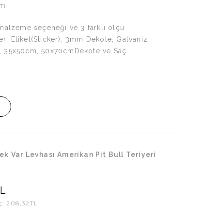
2TL
 malzeme seçeneği ve 3 farklı ölçü
: Etiket(Sticker), 3mm Dekote, Galvaniz
, 35x50cm, 50x70cmDekote ve Saç
ek Var Levhası Amerikan Pit Bull Teriyeri
L
iç: 208,32TL